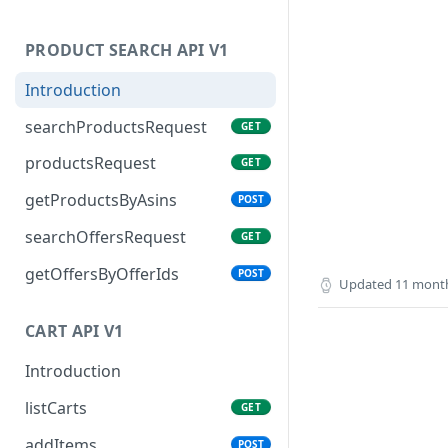
PRODUCT SEARCH API V1
Introduction
searchProductsRequest
GET
productsRequest
GET
getProductsByAsins
POST
searchOffersRequest
GET
getOffersByOfferIds
POST
Updated
11 mont
CART API V1
Introduction
listCarts
GET
addItems
POST