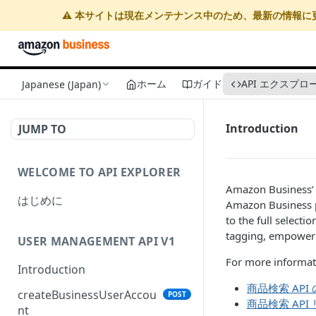
⚠️ 本サイトは現在メンテナンス中のため、最新の情報に
ホーム
ガイド
API エクスプロ
Japanese (Japan)
Introduction
JUMP TO
WELCOME TO API EXPLORER
Amazon Business’ P
はじめに
Amazon Business p
to the full select
tagging, empowerin
USER MANAGEMENT API V1
For more informati
Introduction
商品検索 API
createBusinessUserAccou
POST
商品検索 API
nt