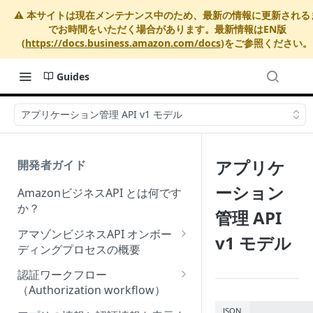
⚠️ 本サイトは現在メンテナンス中のため、最新の情報に更新される
でお時間をいただく場合があります。最新情報はEN版
(
https://docs.business.amazon.com/docs
)をご参照ください。
Guides
アプリケーション管理 API v1 モデル
アプリケ
開発者ガイド
ーション
AmazonビジネスAPI とは何です
か？
管理 API
アマゾンビジネスAPI オンボー
v1 モデル
ディングプロセスの概要
Onboarding Step 1: Authorize
認証ワークフロー
your Amazon Business API
（Authorization workflow）
apps
アマゾンビジネスサードパーテ
JSON