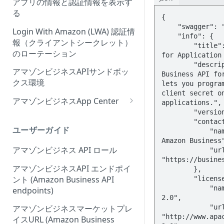
アプリの情報と認証情報を表示す
Onboarding Step 2: Create
ィーウェブサイト認証ワークフ
る
{

your request
ローの概要
    "swagger": "2.0",

Login With Amazon (LWA) 認証情
    "info": {

報（クライアントシークレット）
        "title": "Amazon Business API 
のローテーション
for Application 
        "description": "The Amazon 
アマゾンビジネスAPIサンドボッ
Business API for
クス環境
lets you program
client secret on
アマゾンビジネスApp Center
applications.",

        "version": "2023-11-30",

Amazonビジネスアプリセンタ
        "contact": {

ーにアプリを出品する
ユーザーガイド
            "name": "Learn more about 
Amazon Business"
アプリセンター認証ワークフロ
アマゾンビジネス API ロール
            "url": 
ー (App Center authorization
"https://busines
workflow)
アマゾンビジネスAPI エンドポイ
        },

ント (Amazon Business API
        "license": {

アプリリスティングの管理
            "name": "Apache License 
endpoints)
2.0",

            "url": 
アマゾンビジネスマーケットプレ
"http://www.apa
イスURL (Amazon Business