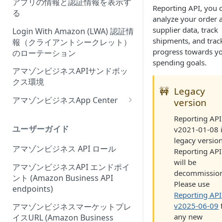
アプリの情報と認証情報を表示す
Reporting API, you 
Onboarding Step 2: Create
ィーウェブサイト認証ワークフ
る
analyze your order 
your request
ローの概要
supplier data, track
Login With Amazon (LWA) 認証情
shipments, and trac
報（クライアントシークレット）
progress towards y
のローテーション
spending goals.
アマゾンビジネスAPIサンドボッ
クス環境
🚧
Legacy
アマゾンビジネスApp Center
version
Amazonビジネスアプリセンタ
Reporting API
ーにアプリを出品する
ユーザーガイド
v2021-01-08 i
legacy version
アプリセンター認証ワークフロ
アマゾンビジネス API ロール
Reporting API
ー (App Center authorization
will be
workflow)
アマゾンビジネスAPI エンドポイ
decommissio
ント (Amazon Business API
アプリリスティングの管理
Please use
endpoints)
Reporting API
v2025-06-09
アマゾンビジネスマーケットプレ
any new
イスURL (Amazon Business