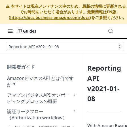
⚠️ 本サイトは現在メンテナンス中のため、最新の情報に更新される
でお時間をいただく場合があります。最新情報はEN版
(
https://docs.business.amazon.com/docs
)をご参照ください。
Guides
Reporting API v2021-01-08
Reporting
開発者ガイド
API
AmazonビジネスAPI とは何です
か？
v2021-01-
アマゾンビジネスAPI オンボー
08
ディングプロセスの概要
Onboarding Step 1: Authorize
認証ワークフロー
your Amazon Business API
（Authorization workflow）
apps
With Amazon Busin
アマゾンビジネスサードパーテ