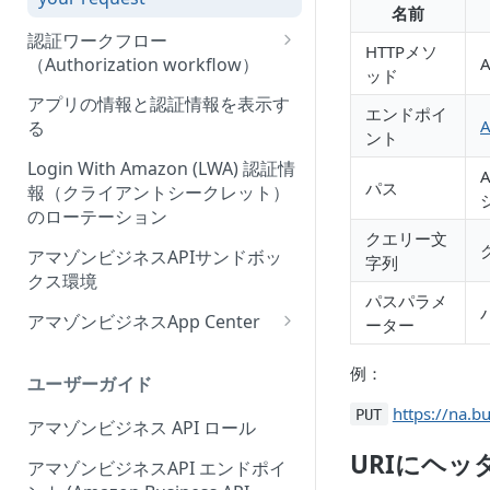
名前
認証ワークフロー
HTTPメソ
（Authorization workflow）
ッド
アマゾンビジネスサードパーテ
アプリの情報と認証情報を表示す
エンドポイ
ィーウェブサイト認証ワークフ
る
ント
ローの概要
Login With Amazon (LWA) 認証情
パス
報（クライアントシークレット）
のローテーション
クエリー文
アマゾンビジネスAPIサンドボッ
字列
クス環境
パスパラメ
アマゾンビジネスApp Center
ーター
Amazonビジネスアプリセンタ
例：
ーにアプリを出品する
ユーザーガイド
https://na.
アプリセンター認証ワークフロ
PUT
アマゾンビジネス API ロール
ー (App Center authorization
URIにヘ
workflow)
アマゾンビジネスAPI エンドポイ