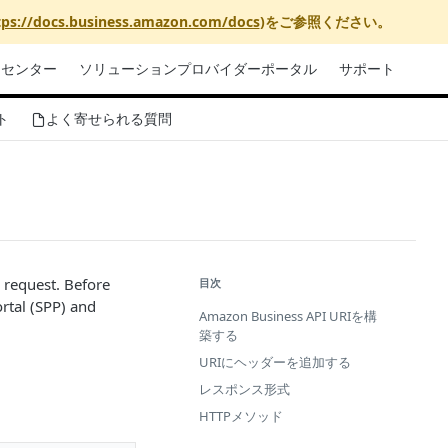
tps://docs.business.amazon.com/docs
)をご参照ください。
リセンター
ソリューションプロバイダーポータル
サポート
ト
よく寄せられる質問
 request. Before
目次
rtal (SPP)
and
Amazon Business API URIを構
築する
URIにヘッダーを追加する
レスポンス形式
HTTPメソッド