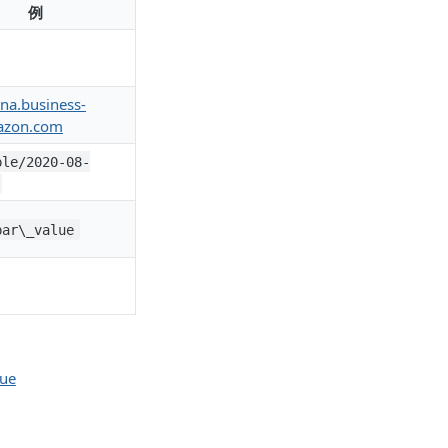
例
/na.business-
azon.com
ple/2020-08-
bar\_value
lue