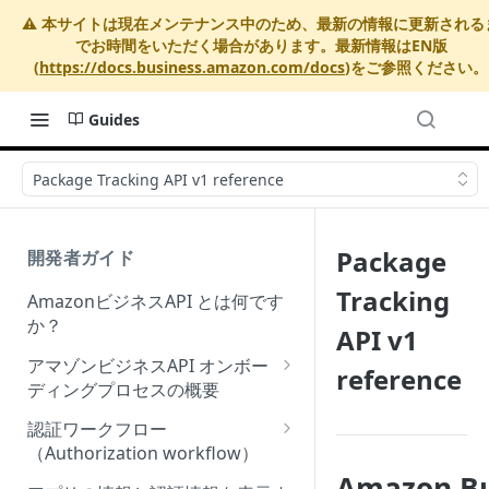
⚠️ 本サイトは現在メンテナンス中のため、最新の情報に更新される
でお時間をいただく場合があります。最新情報はEN版
(
https://docs.business.amazon.com/docs
)をご参照ください。
Guides
Package Tracking API v1 reference
Package
開発者ガイド
Tracking
AmazonビジネスAPI とは何です
か？
API v1
アマゾンビジネスAPI オンボー
reference
ディングプロセスの概要
Onboarding Step 1: Authorize
認証ワークフロー
your Amazon Business API
（Authorization workflow）
apps
Amazon Bu
アマゾンビジネスサードパーテ