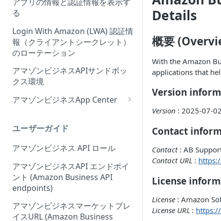
アプリの情報と認証情報を表示す
Onboarding Step 2: Create
ィーウェブサイト認証ワークフ
Details
る
your request
ローの概要
Login With Amazon (LWA) 認証情
概要 (Overvi
報（クライアントシークレット）
のローテーション
With the Amazon Bus
アマゾンビジネスAPIサンドボッ
applications that he
クス環境
Version inform
アマゾンビジネスApp Center
Version
: 2025-07-0
Amazonビジネスアプリセンタ
ーにアプリを出品する
ユーザーガイド
Contact infor
アプリセンター認証ワークフロ
アマゾンビジネス API ロール
Contact
: AB Suppor
ー (App Center authorization
Contact URL
:
https:
workflow)
アマゾンビジネスAPI エンドポイ
ント (Amazon Business API
License inform
アプリリスティングの管理
endpoints)
License
: Amazon Sof
アマゾンビジネスマーケットプレ
License URL
:
https:
イスURL (Amazon Business