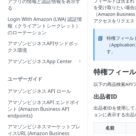
フィールドは含まれ
アプリの情報と認証情報を表示す
Onboarding Step 2: Create
ィーウェブサイト認証ワークフ
を受け取りたい場合
る
your request
ローの概要
（Amazon Busi
Login With Amazon (LWA) 認証情
アクセスをリクエス
報（クライアントシークレット）
のローテーション
📘
特権フィール
アマゾンビジネスAPIサンドボッ
（Applica
クス環境
す。
アマゾンビジネスApp Center
Amazonビジネスアプリセンタ
特権フィー
ーにアプリを出品する
ユーザーガイド
以下の商品検索AP
アプリセンター認証ワークフロ
アマゾンビジネス API ロール
ー (App Center authorization
出品者ID
workflow)
アマゾンビジネスAPI エンドポイ
出品者IDを使用して
ント (Amazon Business API
アプリリスティングの管理
ョンに表示する出品
endpoints)
アマゾンビジネスマーケットプレ
名前
イスURL (Amazon Business