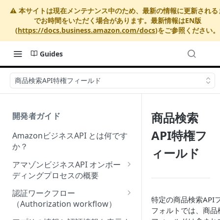
⚠️ 本サイトは現在メンテナンス中のため、最新の情報に更新される
でお時間をいただく場合があります。最新情報はEN版
(
https://docs.business.amazon.com/docs
)をご参照ください。
Guides
商品検索API特権フィールド
商品検索
開発者ガイド
API特権フ
AmazonビジネスAPI とは何です
か？
ィールド
アマゾンビジネスAPI オンボー
ディングプロセスの概要
Onboarding Step 1: Authorize
認証ワークフロー
特定の商品検索AP
your Amazon Business API
（Authorization workflow）
フォルトでは、商品
apps
アマゾンビジネスサードパーテ