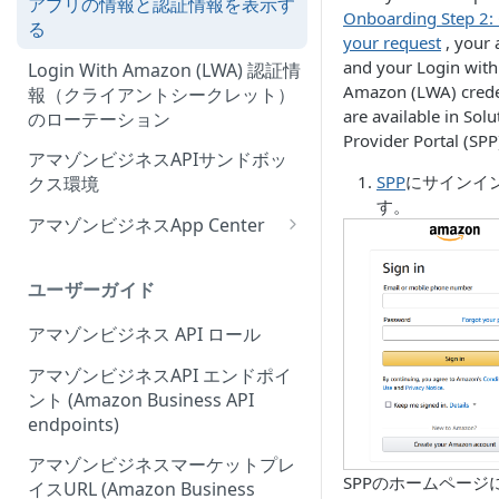
アプリの情報と認証情報を表示す
Onboarding Step 2: 
Onboarding Step 2: Create
ィーウェブサイト認証ワークフ
る
your request
, your 
your request
ローの概要
and your Login with
Login With Amazon (LWA) 認証情
Amazon (LWA) crede
報（クライアントシークレット）
are available in
Solu
のローテーション
Provider Portal (SPP
アマゾンビジネスAPIサンドボッ
SPP
にサインイ
クス環境
す。
アマゾンビジネスApp Center
Amazonビジネスアプリセンタ
ーにアプリを出品する
ユーザーガイド
アプリセンター認証ワークフロ
アマゾンビジネス API ロール
ー (App Center authorization
workflow)
アマゾンビジネスAPI エンドポイ
ント (Amazon Business API
アプリリスティングの管理
endpoints)
アマゾンビジネスマーケットプレ
SPPのホームページ
イスURL (Amazon Business