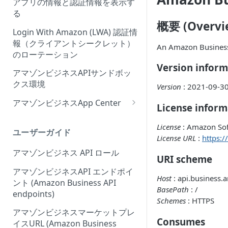
アプリの情報と認証情報を表示す
Onboarding Step 2: Create
ィーウェブサイト認証ワークフ
る
your request
ローの概要
概要 (Overvi
Login With Amazon (LWA) 認証情
報（クライアントシークレット）
An Amazon Business 
のローテーション
Version inform
アマゾンビジネスAPIサンドボッ
クス環境
Version
: 2021-09-3
アマゾンビジネスApp Center
License inform
Amazonビジネスアプリセンタ
License
: Amazon Sof
ーにアプリを出品する
ユーザーガイド
License URL
:
https:
アプリセンター認証ワークフロ
アマゾンビジネス API ロール
URI scheme
ー (App Center authorization
workflow)
アマゾンビジネスAPI エンドポイ
Host
: api.business
ント (Amazon Business API
アプリリスティングの管理
BasePath
: /
endpoints)
Schemes
: HTTPS
アマゾンビジネスマーケットプレ
Consumes
イスURL (Amazon Business