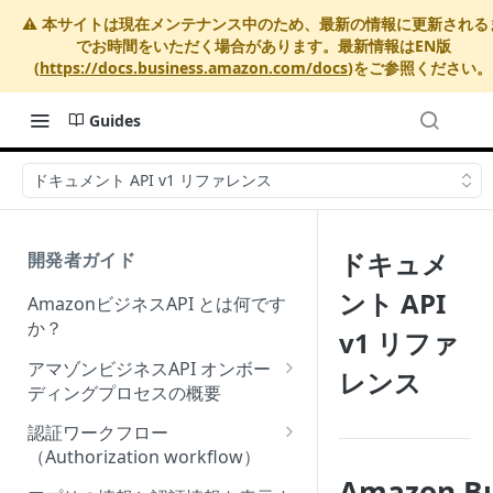
⚠️ 本サイトは現在メンテナンス中のため、最新の情報に更新される
でお時間をいただく場合があります。最新情報はEN版
(
https://docs.business.amazon.com/docs
)をご参照ください。
Guides
ドキュメント API v1 リファレンス
ドキュメ
開発者ガイド
ント API
AmazonビジネスAPI とは何です
か？
v1 リファ
アマゾンビジネスAPI オンボー
レンス
ディングプロセスの概要
Onboarding Step 1: Authorize
認証ワークフロー
your Amazon Business API
（Authorization workflow）
apps
Amazon Bu
アマゾンビジネスサードパーテ