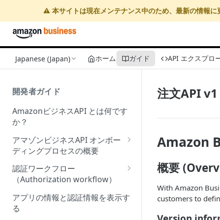
⚠️ 本サイトは現在メンテナンス中のため、最新の情報に
ホーム
ガイド
API エクスプロ
Japanese (Japan)
注文API 
開発者ガイド
AmazonビジネスAPI とは何です
か？
Amazon B
アマゾンビジネスAPI オンボー
ディングプロセスの概要
Onboarding Step 1: Authorize
概要 (Overv
認証ワークフロー
your Amazon Business API
（Authorization workflow）
apps
With Amazon Busin
アマゾンビジネスサードパーテ
アプリの情報と認証情報を表示す
customers to defin
Onboarding Step 2: Create
ィーウェブサイト認証ワークフ
る
your request
ローの概要
Version info