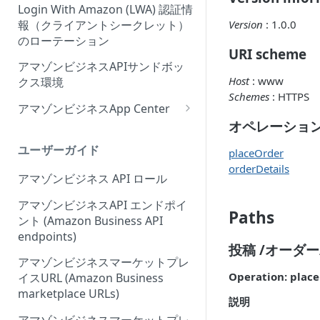
Login With Amazon (LWA) 認証情
報（クライアントシークレット）
Version
: 1.0.0
のローテーション
URI scheme
アマゾンビジネスAPIサンドボッ
Host
: www
クス環境
Schemes
: HTTPS
アマゾンビジネスApp Center
オペレーショ
Amazonビジネスアプリセンタ
ーにアプリを出品する
ユーザーガイド
placeOrder
orderDetails
アプリセンター認証ワークフロ
アマゾンビジネス API ロール
ー (App Center authorization
workflow)
アマゾンビジネスAPI エンドポイ
Paths
ント (Amazon Business API
アプリリスティングの管理
endpoints)
投稿 /オーダー/
アマゾンビジネスマーケットプレ
Operation: plac
イスURL (Amazon Business
marketplace URLs)
説明