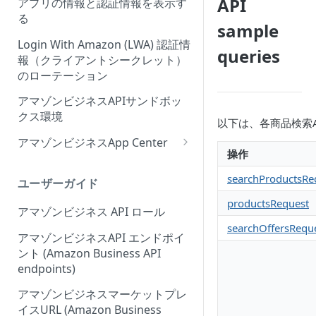
API
アプリの情報と認証情報を表示す
Onboarding Step 2: Create
ィーウェブサイト認証ワークフ
る
sample
your request
ローの概要
Login With Amazon (LWA) 認証情
queries
報（クライアントシークレット）
のローテーション
アマゾンビジネスAPIサンドボッ
クス環境
以下は、各商品検索
アマゾンビジネスApp Center
操作
Amazonビジネスアプリセンタ
ーにアプリを出品する
searchProductsRe
ユーザーガイド
productsRequest
アプリセンター認証ワークフロ
アマゾンビジネス API ロール
ー (App Center authorization
searchOffersRequ
workflow)
アマゾンビジネスAPI エンドポイ
ント (Amazon Business API
アプリリスティングの管理
endpoints)
アマゾンビジネスマーケットプレ
イスURL (Amazon Business