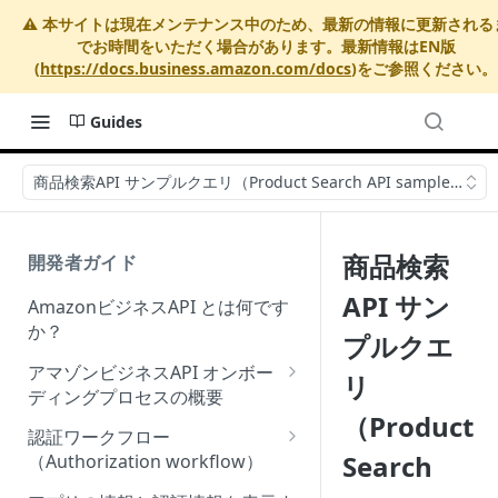
⚠️ 本サイトは現在メンテナンス中のため、最新の情報に更新される
でお時間をいただく場合があります。最新情報はEN版
(
https://docs.business.amazon.com/docs
)をご参照ください。
Guides
商品検索API サンプルクエリ（Product Search API sample queri
商品検索
開発者ガイド
API サン
AmazonビジネスAPI とは何です
か？
プルクエ
アマゾンビジネスAPI オンボー
リ
ディングプロセスの概要
（Product
Onboarding Step 1: Authorize
認証ワークフロー
your Amazon Business API
Search
（Authorization workflow）
apps
アマゾンビジネスサードパーテ