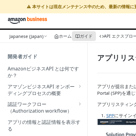
⚠️ 本サイトは現在メンテナンス中のため、最新の情報に
ホーム
ガイド
API エクスプロ
Japanese (Japan)
アプリリス
開発者ガイド
AmazonビジネスAPI とは何です
か？
アマゾンビジネスAPI オンボー
アプリが提出また
ディングプロセスの概要
Portal (SPP)
を通じ
Onboarding Step 1: Authorize
認証ワークフロー
アプリリスティン
your Amazon Business API
（Authorization workflow）
apps
SPP
にサイン
アマゾンビジネスサードパーテ
アプリの情報と認証情報を表示す
Onboarding Step 2: Create
ィーウェブサイト認証ワークフ
る
your request
ローの概要