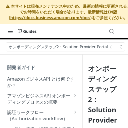
⚠️ 本サイトは現在メンテナンス中のため、最新の情報に更新される
でお時間をいただく場合があります。最新情報はEN版
(
https://docs.business.amazon.com/docs
)をご参照ください。
Guides
オンボーディングステップ2：Solution Provider Portal
オンボー
開発者ガイド
ディング
AmazonビジネスAPI とは何です
か？
ステップ
アマゾンビジネスAPI オンボー
2：
ディングプロセスの概要
Solution
Onboarding Step 1: Authorize
認証ワークフロー
your Amazon Business API
Provider
（Authorization workflow）
apps
アマゾンビジネスサードパーテ